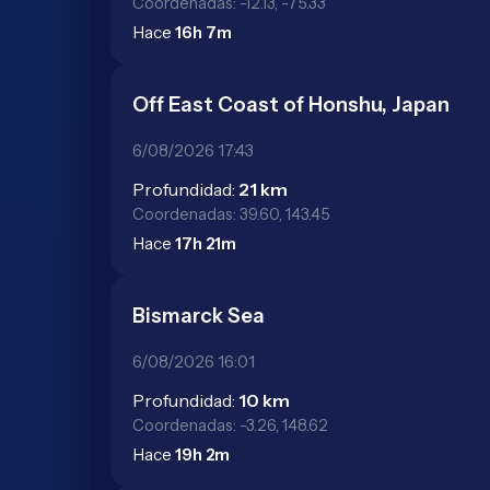
Coordenadas: -12.13, -75.33
Hace
16h 7m
Off East Coast of Honshu, Japan
6/08/2026 17:43
Profundidad:
21 km
Coordenadas: 39.60, 143.45
Hace
17h 21m
Bismarck Sea
6/08/2026 16:01
Profundidad:
10 km
Coordenadas: -3.26, 148.62
Hace
19h 2m