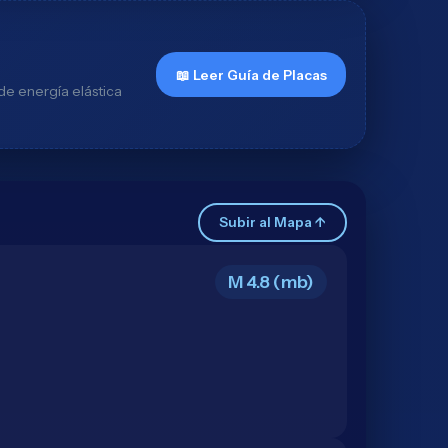
📖 Leer Guía de Placas
de energía elástica
Subir al Mapa ↑
M 4.8 (mb)