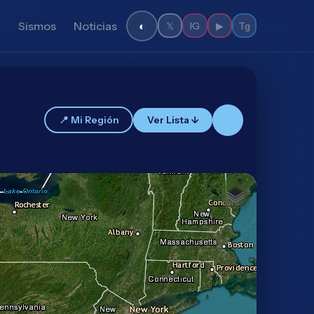
s
Sismos
Noticias
◐
𝕏
IG
▶
Tg
📍 Mi Región
Ver Lista ↓