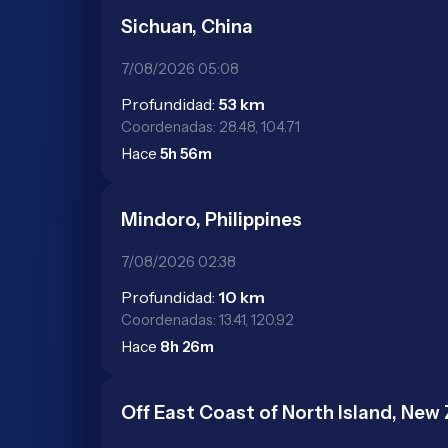
Sichuan, China
7/08/2026 05:08
Profundidad:
53 km
Coordenadas: 28.48, 104.71
Hace
5h 56m
Mindoro, Philippines
7/08/2026 02:38
Profundidad:
10 km
Coordenadas: 13.41, 120.92
Hace
8h 26m
Off East Coast of North Island, New