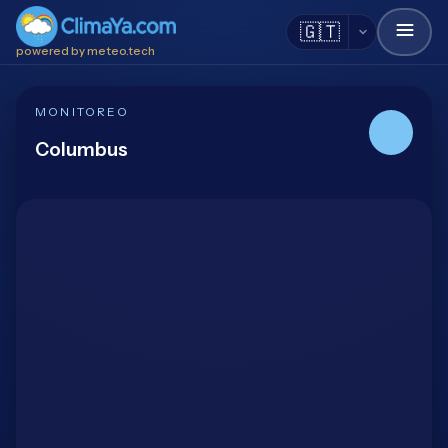
🇬🇹
powered by meteo.tech
MONITOREO
Columbus