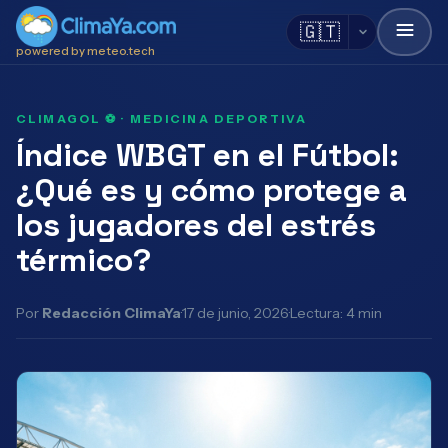
🇬🇹
powered by meteo.tech
CLIMAGOL ⚽ · MEDICINA DEPORTIVA
Índice WBGT en el Fútbol:
¿Qué es y cómo protege a
los jugadores del estrés
térmico?
Por
Redacción ClimaYa
·
17 de junio, 2026
·
Lectura: 4 min